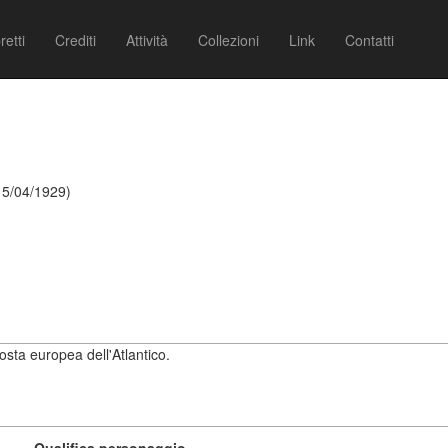
retti
Crediti
Attività
Collezioni
Link
Contatti
15/04/1929)
osta europea dell'Atlantico.