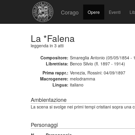
Corago
Opere
Eventi
Lib
La *Falena
leggenda
in 3 atti
Compositore:
Smareglia Antonio (05/05/1854 - 
Librettista:
Benco Silvio (fl. 1897 - 1914)
Prima rappr.:
Venezia, Rossini: 04/09/1897
Macrogenere:
melodramma
Lingua:
italiano
Ambientazione
La scena si svolge nei primi tempi cristiani sopra una c
Personaggi