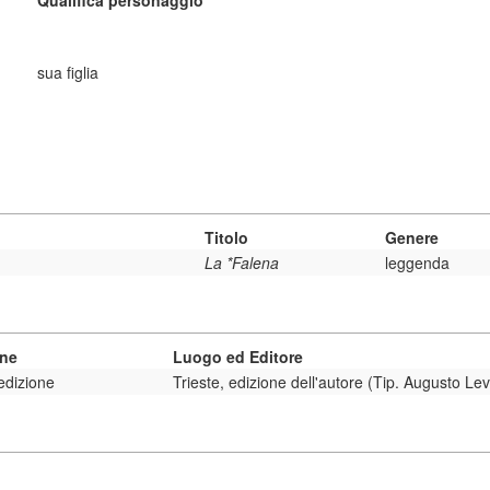
Qualifica personaggio
sua figlia
Titolo
Genere
La *Falena
leggenda
one
Luogo ed Editore
edizione
Trieste, edizione dell'autore (Tip. Augusto Lev