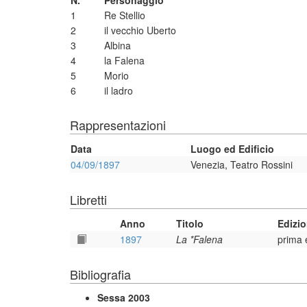
N.
Personaggio
1
Re Stellio
2
il vecchio Uberto
3
Albina
4
la Falena
5
Morio
6
il ladro
Rappresentazioni
Data
Luogo ed Edificio
04/09/1897
Venezia, Teatro Rossini
Libretti
Anno
Titolo
Edizi
1897
La *Falena
prima 
Bibliografia
Sessa 2003