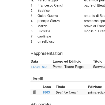
N.
Personaggio
Qualifica pe
1
Francesco Cenci
padre di [Beat
2
Beatrice
3
Guido Guerra
amante di Bea
4
principe Sforza
promesso spos
5
Marzio
bravo di Fran
6
Lucrezia
moglie di Fra
7
cardinale
8
un religioso
Rappresentazioni
Data
Luogo ed Edificio
Titolo
14/02/1863
Parma, Teatro Regio
Beatric
Libretti
Anno
Titolo
Edizione
1863
Beatrice Cenci
prima ediz
Bibliografia