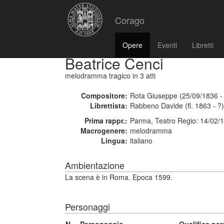
Corago
Opere
Eventi
Libretti
Beatrice Cenci
melodramma tragico
in 3 atti
Compositore:
Rota Giuseppe (25/09/1836 -
Librettista:
Rabbeno Davide (fl. 1863 - ?)
Prima rappr.:
Parma, Teatro Regio: 14/02/
Macrogenere:
melodramma
Lingua:
italiano
Ambientazione
La scena è in Roma. Epoca 1599.
Personaggi