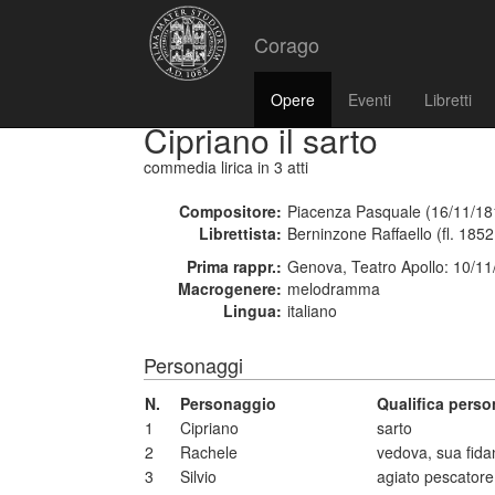
Corago
Opere
Eventi
Libretti
Cipriano il sarto
commedia lirica
in 3 atti
Compositore:
Piacenza Pasquale (16/11/18
Librettista:
Berninzone Raffaello (fl. 1852
Prima rappr.:
Genova, Teatro Apollo: 10/1
Macrogenere:
melodramma
Lingua:
italiano
Personaggi
N.
Personaggio
Qualifica pers
1
Cipriano
sarto
2
Rachele
vedova, sua fida
3
Silvio
agiato pescatore