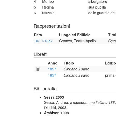
4
Morfeo
albergatore
5
Regina
sua pupilla
6
uffiziale
delle guardie de
Rappresentazioni
Data
Luogo ed Edificio
Tito
10/11/1857
Genova, Teatro Apollo
Cipri
Libretti
Anno
Titolo
Edizi
1857
Cipriano il sarto
1857
Cipriano il sarto
prima 
Bibliografia
Sessa 2003
Sessa, Andrea,
Il melodramma italiano 1861
Olschki, 2003.
Ambìveri 1998