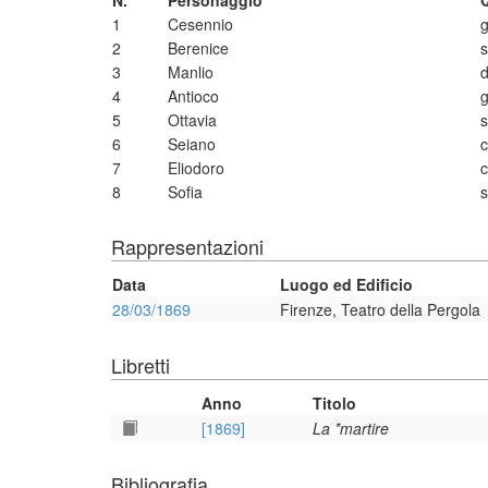
N.
Personaggio
1
Cesennio
g
2
Berenice
s
3
Manlio
4
Antioco
g
5
Ottavia
s
6
Seiano
c
7
Eliodoro
c
8
Sofia
s
Rappresentazioni
Data
Luogo ed Edificio
28/03/1869
Firenze, Teatro della Pergola
Libretti
Anno
Titolo
[1869]
La *martire
Bibliografia