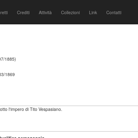
retti
Crediti
Attività
Collezioni
Link
Contatti
07/1885)
/03/1869
sotto l'impero di Tito Vespasiano.