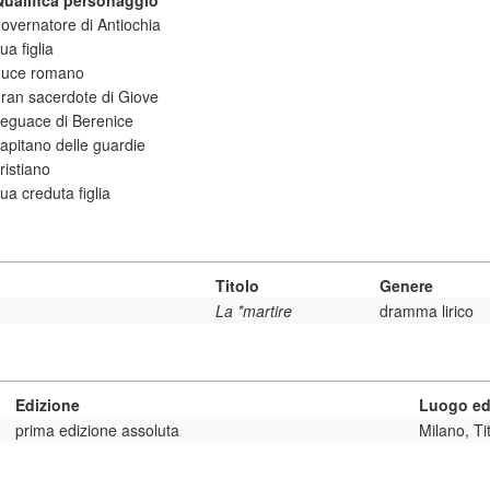
Qualifica personaggio
overnatore di Antiochia
ua figlia
duce romano
ran sacerdote di Giove
eguace di Berenice
apitano delle guardie
ristiano
ua creduta figlia
Titolo
Genere
La *martire
dramma lirico
Edizione
Luogo ed
prima edizione assoluta
Milano, Ti