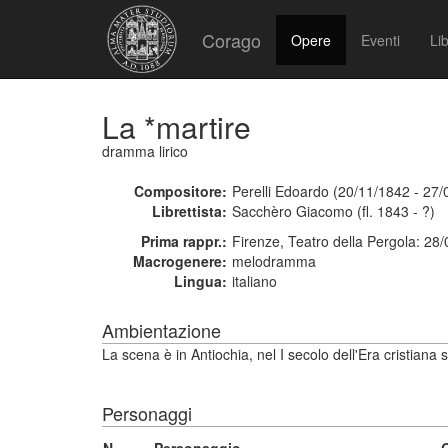
Corago
Opere
Eventi
Lib
La *martire
dramma lirico
Compositore:
Perelli Edoardo (20/11/1842 - 27/
Librettista:
Sacchèro Giacomo (fl. 1843 - ?)
Prima rappr.:
Firenze, Teatro della Pergola: 28
Macrogenere:
melodramma
Lingua:
italiano
Ambientazione
La scena è in Antiochia, nel I secolo dell'Era cristiana 
Personaggi