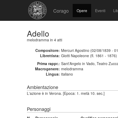
Corago
Opere
Eventi
Lib
Adello
melodramma
in 4 atti
Compositore:
Mercuri Agostino (02/08/1839 - 0
Librettista:
Giotti Napoleone (fl. 1861 - 1876)
Prima rappr.:
Sant'Angelo in Vado, Teatro Zucca
Macrogenere:
melodramma
Lingua:
italiano
Ambientazione
L'azione è in Verona. [Epoca: 1. metà 10. sec.]
Personaggi