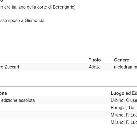
io
riero italiano della corte di Berengario]
messo sposo a Gismonda
o
Titolo
Genere
ro Zuccari
Adello
melodram
ione
Luogo ed Ed
 edizione assoluta
Urbino, Gius
Perugia, Tip. d
Milano, F. Lu
Milano, F. Lu