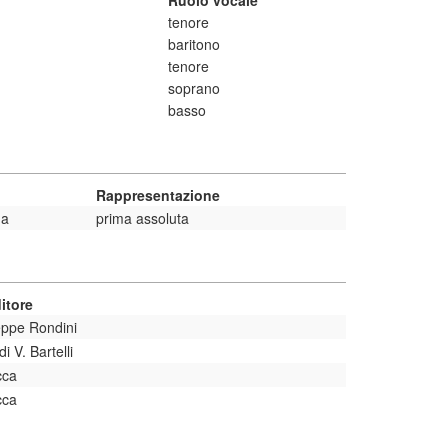
Ruolo vocale
tenore
baritono
tenore
soprano
basso
Rappresentazione
ma
prima assoluta
itore
eppe Rondini
i V. Bartelli
cca
cca