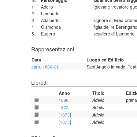
N.
Personaggio
Qualifica personagg
1
Adello
[giovane trovatore guer
2
Lamberto
3
Adalberto
signore di Ivrea pro
4
Gismonda
figlia del re Berengari
5
Eugero
scudiere di Lamberto
Rappresentazioni
Data
Luogo ed Edificio
carn. 1860-61
Sant'Angelo in Vado, Teat
Libretti
Anno
Titolo
Ediz
1860
Adello
prima
1872
Adello
[1873]
Adello
[1875]
Adello