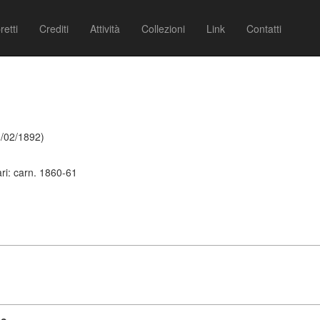
retti
Crediti
Attività
Collezioni
Link
Contatti
1/02/1892)
ri: carn. 1860-61