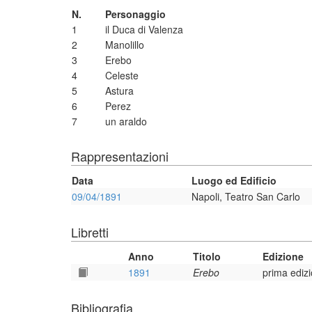
N.
Personaggio
1
il Duca di Valenza
2
Manolillo
3
Erebo
4
Celeste
5
Astura
6
Perez
7
un araldo
Rappresentazioni
Data
Luogo ed Edificio
09/04/1891
Napoli, Teatro San Carlo
Libretti
Anno
Titolo
Edizione
1891
Erebo
prima ediz
Bibliografia