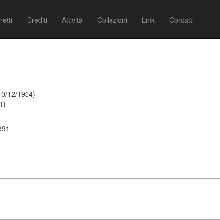
retti
Crediti
Attività
Collezioni
Link
Contatti
10/12/1934)
1)
1891