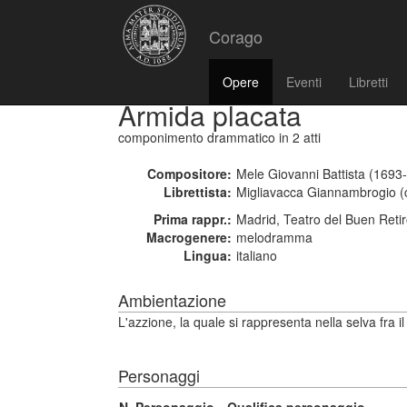
Corago
Opere
Eventi
Libretti
Armida placata
componimento drammatico
in 2 atti
Compositore:
Mele Giovanni Battista (1693-
Librettista:
Migliavacca Giannambrogio (c
Prima rappr.:
Madrid, Teatro del Buen Reti
Macrogenere:
melodramma
Lingua:
italiano
Ambientazione
L'azzione, la quale si rappresenta nella selva fra
Personaggi