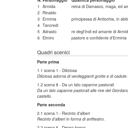
N.
Personaggio
Qualifica personaggio
1
Armida
reina di Damasco, maga, ed am
2
Rinaldo
3
Erminia
principessa di Antiochia, in abi
4
Tancredi
5
Adrasto
re degl'Indi ed amante di Armi
6
Elmiro
pastore e confidente d'Erminia
Quadri scenici
Parte prima
1.1 scena 1 - Diliziosa
Diliziosa adorna di verdeggianti grotte e di cadute
1.2 scena 8 - Da un lato capanne pastorali
Da un lato capanne pastorali alle rive del Giordan
castello.
Parte seconda
2.1 scena 1 - Recinto d'alberi
Recinto d'alberi in forma di anfiteatro.
2.2 scena 6 - Denso bosco