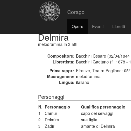
Corago
Opere
Eventi
Libretti
Delmira
melodramma
in 3 atti
Compositore:
Bacchini Cesare (02/04/1844 
Librettista:
Bacchini Gaetano (fl. 1878 - 
Prima rappr.:
Firenze, Teatro Pagliano: 05
Macrogenere:
melodramma
Lingua:
italiano
Personaggi
N.
Personaggio
Qualifica personaggio
1
Camur
capo dei selvaggi
2
Delmira
sua figlia
3
Zadir
amante di Delmira