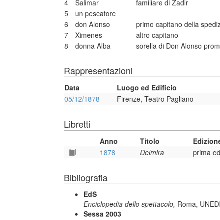
4
Salimar
familiare di Zadir
5
un pescatore
6
don Alonso
primo capitano della spedi
7
Ximenes
altro capitano
8
donna Alba
sorella di Don Alonso pro
Rappresentazioni
Data
Luogo ed Edificio
05/12/1878
Firenze, Teatro Pagliano
Libretti
Anno
Titolo
Edizion
1878
Delmira
prima ed
Bibliografia
EdS
Enciclopedia dello spettacolo,
Roma, UNEDI -
Sessa 2003