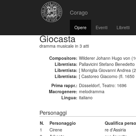
Corago
Opere
Eventi
Libretti
Giocasta
dramma musicale
in 3 atti
Compositore:
Wilderer Johann Hugo von (1
Librettista:
Pallavicini Stefano Benedetto
Librettista:
[ Moniglia Giovanni Andrea (
Librettista:
[ Castoreo Giacomo (fl. 1650 
Prima rappr.:
Düsseldorf, Teatro: 1696
Macrogenere:
melodramma
Lingua:
italiano
Personaggi
N.
Personaggio
Qualifica pers
1
Cirene
re d'Assiria