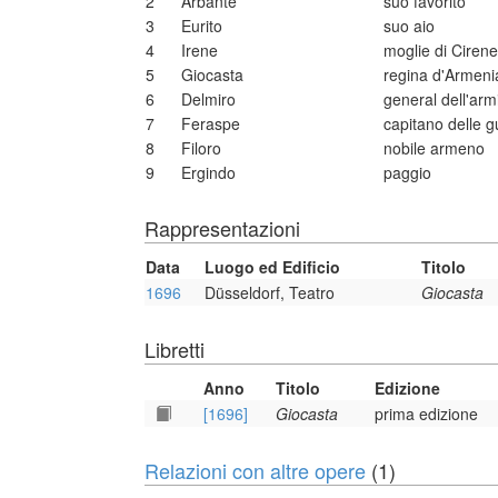
2
Arbante
suo favorito
3
Eurito
suo aio
4
Irene
moglie di Cirene
5
Giocasta
regina d'Armeni
6
Delmiro
general dell'arm
7
Feraspe
capitano delle g
8
Filoro
nobile armeno
9
Ergindo
paggio
Rappresentazioni
Data
Luogo ed Edificio
Titolo
1696
Düsseldorf, Teatro
Giocasta
Libretti
Anno
Titolo
Edizione
[1696]
Giocasta
prima edizione
Relazioni con altre opere
(1)