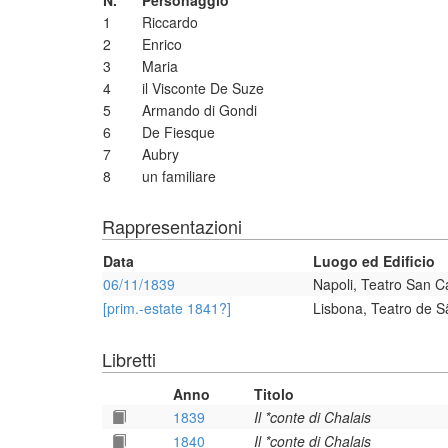
N.
Personaggio
1
Riccardo
2
Enrico
3
Maria
4
il Visconte De Suze
5
Armando di Gondi
6
De Fiesque
7
Aubry
8
un familiare
Rappresentazioni
Data
Luogo ed Edificio
06/11/1839
Napoli, Teatro San C
[prim.-estate 1841?]
Lisbona, Teatro de S
Libretti
Anno
Titolo
1839
Il *conte di Chalais
1840
Il *conte di Chalais