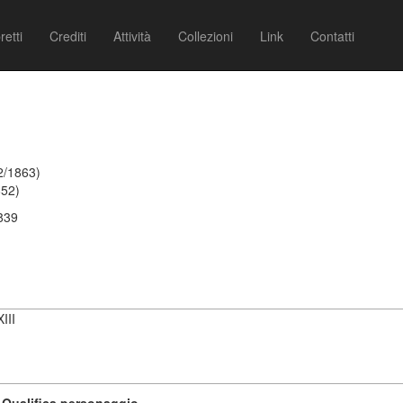
retti
Crediti
Attività
Collezioni
Link
Contatti
2/1863)
852)
1839
III