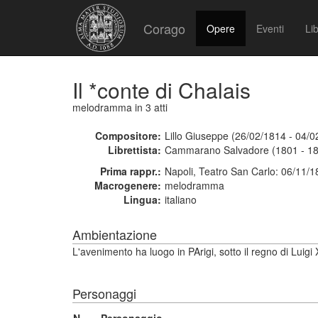
Corago
Opere
Eventi
Lib
Il *conte di Chalais
melodramma
in 3 atti
Compositore:
Lillo Giuseppe (26/02/1814 - 04/0
Librettista:
Cammarano Salvadore (1801 - 1
Prima rappr.:
Napoli, Teatro San Carlo: 06/11/
Macrogenere:
melodramma
Lingua:
italiano
Ambientazione
L'avenimento ha luogo in PArigi, sotto il regno di Luigi X
Personaggi