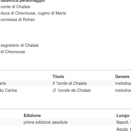
Qualifica personaggio
conte di Chalais
duca di Chevreuse, cugino di Maria
contessa di Rohan
segretario di Chalais
di Chevreuse
Titolo
Genere
arlo
Il *conte di Chalais
melodr
ão Carlos
O *conde de Chalais
melodra
Edizione
Luogo 
prima edizione assoluta
Napoli, 
Aquila, 