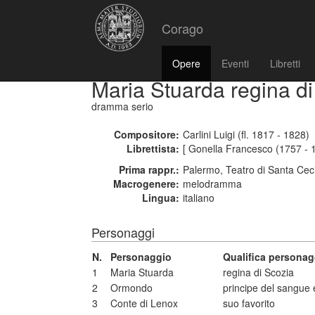
Corago
Opere
Eventi
Libretti
Maria Stuarda regina di
dramma serio
Compositore:
Carlini Luigi (fl. 1817 - 1828)
Librettista:
[ Gonella Francesco (1757 - 
Prima rappr.:
Palermo, Teatro di Santa Ceci
Macrogenere:
melodramma
Lingua:
italiano
Personaggi
N.
Personaggio
Qualifica personag
1
Maria Stuarda
regina di Scozia
2
Ormondo
principe del sangue 
3
Conte di Lenox
suo favorito