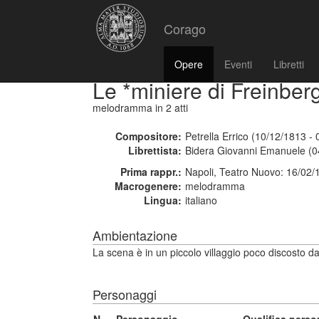
Corago
Opere
Eventi
Libretti
Le *miniere di Freinber
melodramma
in 2 atti
Compositore:
Petrella Errico (10/12/1813 -
Librettista:
Bidera Giovanni Emanuele (0
Prima rappr.:
Napoli, Teatro Nuovo: 16/02/
Macrogenere:
melodramma
Lingua:
italiano
Ambientazione
La scena è in un piccolo villaggio poco discosto dal
Personaggi