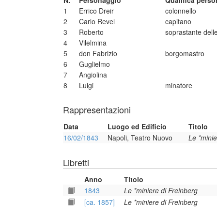
N.
Personaggio
Qualifica pers
1
Errico Dreir
colonnello
2
Carlo Revel
capitano
3
Roberto
soprastante dell
4
Vilelmina
5
don Fabrizio
borgomastro
6
Guglielmo
7
Angiolina
8
Luigi
minatore
Rappresentazioni
Data
Luogo ed Edificio
Titolo
16/02/1843
Napoli, Teatro Nuovo
Le *minie
Libretti
Anno
Titolo
1843
Le *miniere di Freinberg
[ca. 1857]
Le *miniere di Freinberg