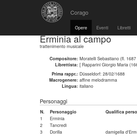
Corago
Opere
Eventi
Libretti
Erminia al campo
trattenimento musicale
Compositore:
Moratelli Sebastiano (fl. 1687
Librettista:
[ Rapparini Giorgio Maria (16
Prima rappr.:
Düsseldorf: 28/02/1688
Macrogenere:
affine melodramma
Lingua:
italiano
Personaggi
N.
Personaggio
Qualifica pers
1
Erminia
2
Tancredi
3
Dorilla
damigella d'Erm