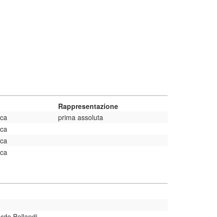
Rappresentazione
ica
prima assoluta
ica
ica
ica
rdo Bellandi