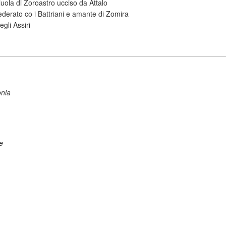
gliuola di Zoroastro ucciso da Attalo
ederato co i Battriani e amante di Zomira
egli Assiri
onia
e