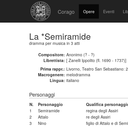
Corago
Opere
Eventi
Lib
La *Semiramide
dramma per musica
in 3 atti
Compositore:
Anonimo (? - ?)
Librettista:
[ Zanelli Ippolito (fl. 1690 - 1737)]
Prima rappr.:
Livorno, Teatro San Sebastiano: 
Macrogenere:
melodramma
Lingua:
italiano
Personaggi
N.
Personaggio
Qualifica personaggi
1
Semiramide
regina degli Assiri
2
Attalo
re degli Assiri
3
Nino
figlio di Attalo e di S