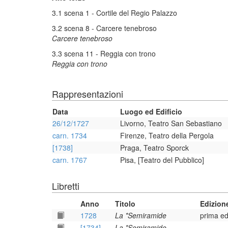
3.1 scena 1 - Cortile del Regio Palazzo
3.2 scena 8 - Carcere tenebroso
Carcere tenebroso
3.3 scena 11 - Reggia con trono
Reggia con trono
Rappresentazioni
Data
Luogo ed Edificio
26/12/1727
Livorno, Teatro San Sebastiano
carn. 1734
Firenze, Teatro della Pergola
[1738]
Praga, Teatro Sporck
carn. 1767
Pisa, [Teatro del Pubblico]
Libretti
Anno
Titolo
Edizion
1728
La *Semiramide
prima ed
[1734]
La *Semiramide