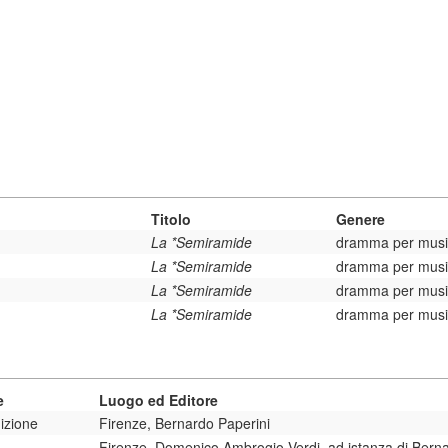
Titolo
Genere
La *Semiramide
dramma per mus
La *Semiramide
dramma per mus
La *Semiramide
dramma per mus
La *Semiramide
dramma per mus
e
Luogo ed Editore
izione
Firenze, Bernardo Paperini
Firenze, Domenico Ambrogio Verdi, ad istanza di Berna