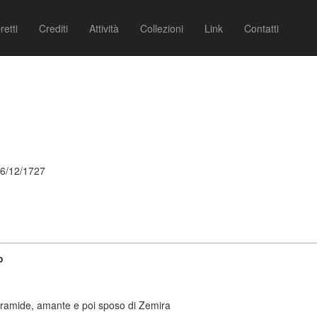
retti
Crediti
Attività
Collezioni
Link
Contatti
26/12/1727
o
emiramide, amante e poi sposo di Zemira