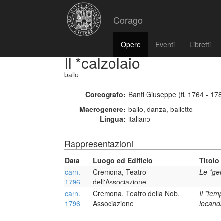
Corago
Opere
Eventi
Libretti
Il *calzolaio
ballo
Coreografo:
Banti Giuseppe (fl. 1764 - 17
Macrogenere:
ballo, danza, balletto
Lingua:
italiano
Rappresentazioni
Data
Luogo ed Edificio
Titolo
carn.
Cremona, Teatro
Le *gel
1796
dell'Associazione
carn.
Cremona, Teatro della Nob.
Il *tem
1796
Associazione
locanda