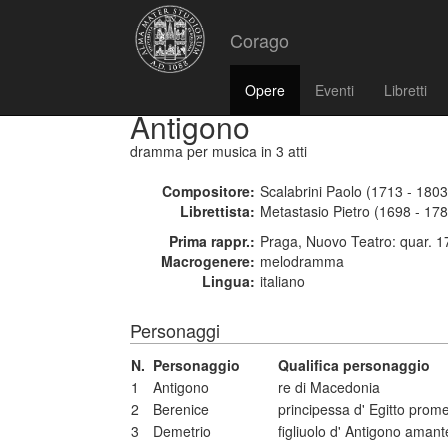
Corago
Opere
Eventi
Libretti
Antigono
dramma per musica
in 3 atti
Compositore:
Scalabrini Paolo (1713 - 1803
Librettista:
Metastasio Pietro (1698 - 17
Prima rappr.:
Praga, Nuovo Teatro: quar. 1
Macrogenere:
melodramma
Lingua:
italiano
Personaggi
N.
Personaggio
Qualifica personaggio
1
Antigono
re di Macedonia
2
Berenice
principessa d' Egitto prom
3
Demetrio
figliuolo d' Antigono amant