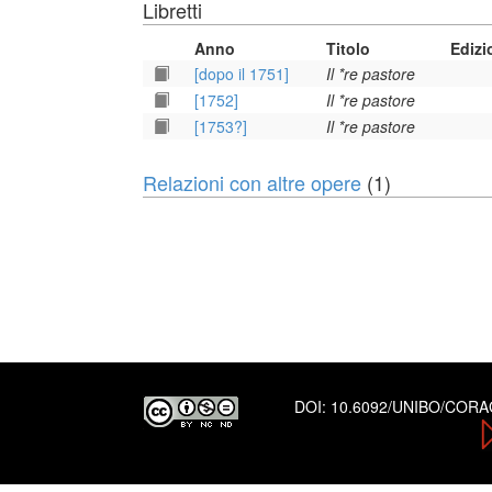
Libretti
Anno
Titolo
Edizi
[dopo il 1751]
Il *re pastore
[1752]
Il *re pastore
[1753?]
Il *re pastore
Relazioni con altre opere
(1)
DOI:
10.6092/UNIBO/COR