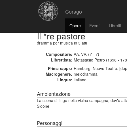
Corago
Opere
Eventi
Libretti
Il *re pastore
dramma per musica
in 3 atti
Compositore:
AA. VV. (? - ?)
Librettista:
Metastasio Pietro (1698 - 17
Prima rappr.:
Hamburg, Nuovo Teatro: [dop
Macrogenere:
melodramma
Lingua:
italiano
Ambientazione
La scena si finge nella vicina campagna, dov'è att
Sidone
Personaggi