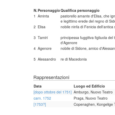
N.
Personaggio
Qualifica personaggio
1
Aminta
pastorello amante d'Elisa, che ign
e legittimo erede del regno di Si
2
Elisa
nobile ninfa di Fenicia dell'antic
3
Tamiri
principessa fuggitiva figliuola del
d'Agenore
4
Agenore
nobile di Sidone, amico d'Alessa
5
Alessandro
re di Macedonia
Rappresentazioni
Data
Luogo ed Edificio
[dopo ottobre del 1751]
Amburgo, Nuovo Teatro
carn. 1752
Praga, Nuovo Teatro
[1753?]
Copenaghen, Kongelige 