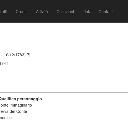
retti
Crediti
Attività
Collezioni
Link
Contatti
 - 16/12/1783) ?]
/1741
Qualifica personaggio
conte immaginario
serva del Conte
medico