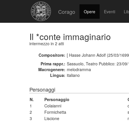
Corago
Opere
Eventi
Lib
Il *conte immaginario
intermezzo
in 2 atti
Compositore:
[ Hasse Johann Adolf (25/03/1699
Prima rappr.:
Sassuolo, Teatro Pubblico: 23/09
Macrogenere:
melodramma
Lingua:
italiano
Personaggi
N.
Personaggio
1
Colaianni
2
Formichetta
3
Liscione