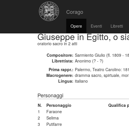
Corago
Opere
Eventi
Libretti
Giuseppe in Egitto, o si
oratorio sacro
in 2 atti
Compositore:
Sarmiento Giulio (fl. 1809 - 1
Librettista:
Anonimo (? - ?)
Prima rappr.:
Palermo, Teatro Carolino: 18
Macrogenere:
dramma sacro, spirtuale, mor
Lingua:
italiano
Personaggi
N.
Personaggio
Qualifica
1
Faraone
2
Selima
3
Putifarre