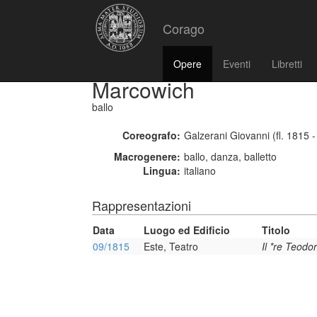
Corago
Opere
Eventi
Libretti
Marcowich
ballo
Coreografo:
Galzerani Giovanni (fl. 1815 
Macrogenere:
ballo, danza, balletto
Lingua:
italiano
Rappresentazioni
Data
Luogo ed Edificio
Titolo
09/1815
Este, Teatro
Il *re Teodo