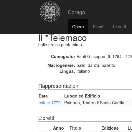
Corago
Opere
Eventi
Libretti
Il *Telemaco
ballo eroico pantomimo
Coreografo:
Banti Giuseppe (fl. 1764 - 17
Macrogenere:
ballo, danza, balletto
Lingua:
italiano
Rappresentazioni
Data
Luogo ed Edificio
estate 1779
Palermo, Teatro di Santa Cecilia
Libretti
Anno
Titolo
Edizione
Lu