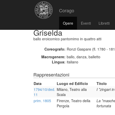
Corago
Opere
Eventi
Libretti
Griselda
ballo eroicomico pantomimo in quattro atti
Coreografo:
Ronzi Gaspare (fl. 1780 - 18
Macrogenere:
ballo, danza, balletto
Lingua:
italiano
Rappresentazioni
Data
Luogo ed Edificio
Titolo
1794/10/ded.
Milano, Teatro alla
I *zingari in
11
Scala
prim. 1805
Firenze, Teatro della
La *masch
Pergola
fortunata