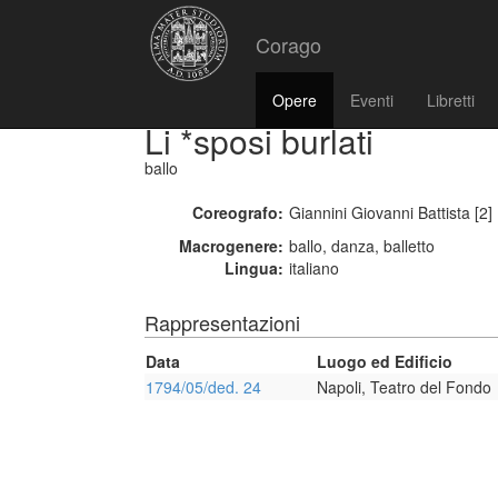
Corago
Opere
Eventi
Libretti
Li *sposi burlati
ballo
Coreografo:
Giannini Giovanni Battista [2] 
Macrogenere:
ballo, danza, balletto
Lingua:
italiano
Rappresentazioni
Data
Luogo ed Edificio
1794/05/ded. 24
Napoli, Teatro del Fondo