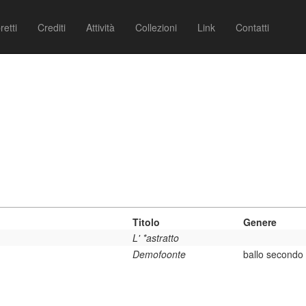
retti
Crediti
Attività
Collezioni
Link
Contatti
)
Titolo
Genere
L' *astratto
Demofoonte
ballo secondo