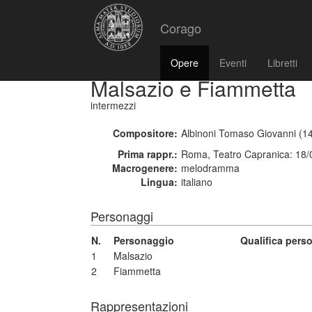
Corago
Opere
Eventi
Libretti
Malsazio e Fiammetta
intermezzi
Compositore:
Albinoni Tomaso Giovanni (1
Prima rappr.:
Roma, Teatro Capranica: 18/
Macrogenere:
melodramma
Lingua:
italiano
Personaggi
N.
Personaggio
Qualifica pers
1
Malsazio
2
Fiammetta
Rappresentazioni