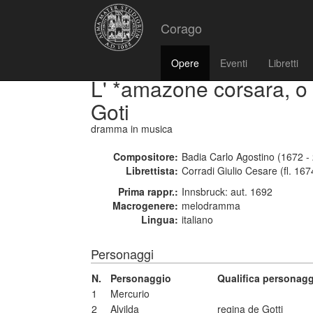
Corago
Opere
Eventi
Libretti
L' *amazone corsara, o 
Goti
dramma in musica
Compositore:
Badia Carlo Agostino (1672 -
Librettista:
Corradi Giulio Cesare (fl. 167
Prima rappr.:
Innsbruck: aut. 1692
Macrogenere:
melodramma
Lingua:
italiano
Personaggi
N.
Personaggio
Qualifica personag
1
Mercurio
2
Alvilda
regina de Gotti