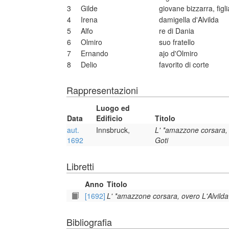
3
Gilde
giovane bizzarra, figl
4
Irena
damigella d'Alvilda
5
Alfo
re di Dania
6
Olmiro
suo fratello
7
Ernando
ajo d'Olmiro
8
Delio
favorito di corte
Rappresentazioni
Luogo ed
Data
Edificio
Titolo
aut.
Innsbruck,
L' *amazzone corsara, 
1692
Goti
Libretti
Anno
Titolo
[1692]
L' *amazzone corsara, overo L'Alvilda
Bibliografia