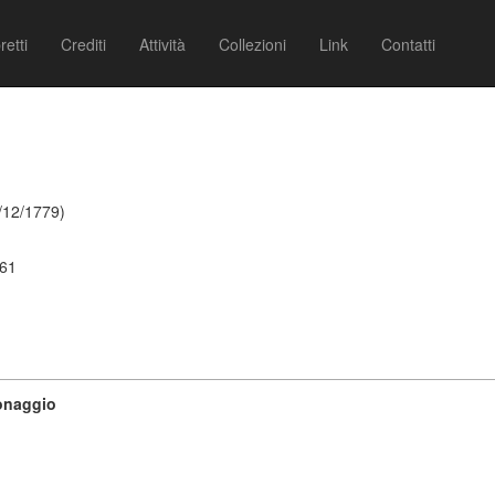
retti
Crediti
Attività
Collezioni
Link
Contatti
/12/1779)
761
sonaggio