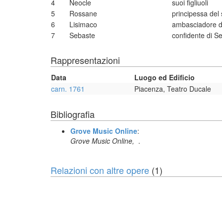
4
Neocle
suoi figliuoli
5
Rossane
principessa del
6
Lisimaco
ambasciadore d
7
Sebaste
confidente di S
Rappresentazioni
Data
Luogo ed Edificio
carn. 1761
Piacenza, Teatro Ducale
Bibliografia
Grove Music Online
:
Grove Music Online,
.
Relazioni con altre opere
(1)