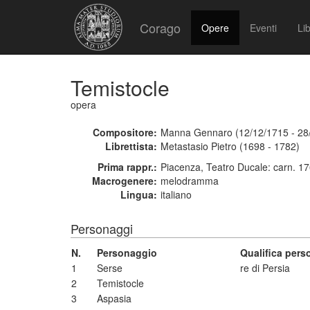
Corago
Opere
Eventi
Lib
Temistocle
opera
Compositore:
Manna Gennaro (12/12/1715 - 28
Librettista:
Metastasio Pietro (1698 - 1782)
Prima rappr.:
Piacenza, Teatro Ducale: carn. 1
Macrogenere:
melodramma
Lingua:
italiano
Personaggi
N.
Personaggio
Qualifica per
1
Serse
re di Persia
2
Temistocle
3
Aspasia