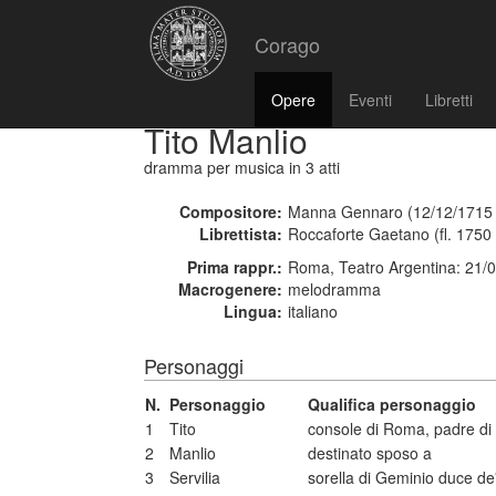
Corago
Opere
Eventi
Libretti
Tito Manlio
dramma per musica
in 3 atti
Compositore:
Manna Gennaro (12/12/1715 
Librettista:
Roccaforte Gaetano (fl. 1750
Prima rappr.:
Roma, Teatro Argentina: 21/
Macrogenere:
melodramma
Lingua:
italiano
Personaggi
N.
Personaggio
Qualifica personaggio
1
Tito
console di Roma, padre di
2
Manlio
destinato sposo a
3
Servilia
sorella di Geminio duce de'