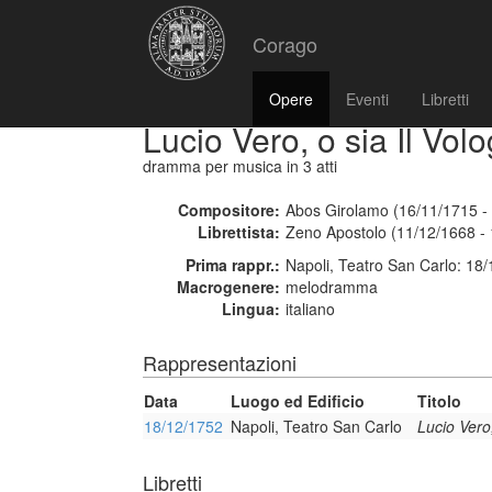
Corago
Opere
Eventi
Libretti
Lucio Vero, o sia Il Vol
dramma per musica
in 3 atti
Compositore:
Abos Girolamo (16/11/1715 -
Librettista:
Zeno Apostolo (11/12/1668 -
Prima rappr.:
Napoli, Teatro San Carlo: 18
Macrogenere:
melodramma
Lingua:
italiano
Rappresentazioni
Data
Luogo ed Edificio
Titolo
18/12/1752
Napoli, Teatro San Carlo
Lucio Vero,
Libretti