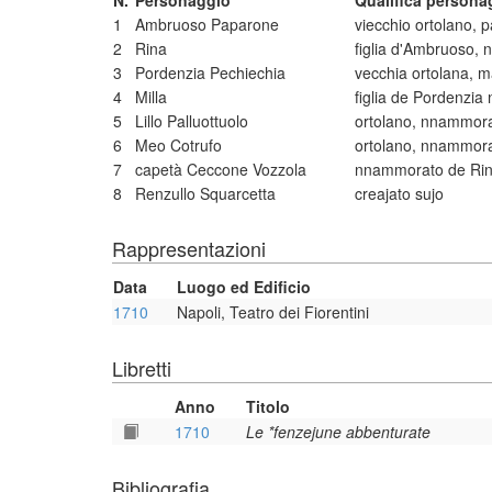
N.
Personaggio
Qualifica persona
1
Ambruoso Paparone
viecchio ortolano, 
2
Rina
figlia d'Ambruoso,
3
Pordenzia Pechiechia
vecchia ortolana,
4
Milla
figlia de Pordenzia
5
Lillo Palluottuolo
ortolano, nnammora
6
Meo Cotrufo
ortolano, nnammora
7
capetà Ceccone Vozzola
nnammorato de Ri
8
Renzullo Squarcetta
creajato sujo
Rappresentazioni
Data
Luogo ed Edificio
1710
Napoli, Teatro dei Fiorentini
Libretti
Anno
Titolo
1710
Le *fenzejune abbenturate
Bibliografia