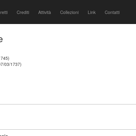
retti
Crediti
Attività
Collezioni
Link
Contatti
e
1745)
07/03/1737)