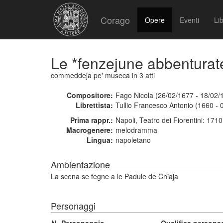
Corago
Opere
Eventi
Lib
Le *fenzejune abbenturat
commeddeja pe' museca
in 3 atti
Compositore:
Fago Nicola (26/02/1677 - 18/02/
Librettista:
Tullio Francesco Antonio (1660 - 
Prima rappr.:
Napoli, Teatro dei Fiorentini: 1710
Macrogenere:
melodramma
Lingua:
napoletano
Ambientazione
La scena se fegne a le Padule de Chiaja
Personaggi