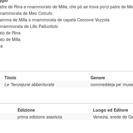
ggio
patre de Rina e nnammorato de Milla; che pò se trova porzi patre de M
 nnammorata de Meo Cotrufo
 mamma de Milla e nnammorata de capetà Ceccone Vozzola
 nnammorata de Lillo Palluottolo
to de Rina
to de Milla
na
Titolo
Genere
Le *fenzejune abbenturate
commeddeja pe' mus
Edizione
Luogo ed Editore
prima edizione assoluta
Venezia, erede de Ga