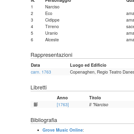
N.
Personaggio
Qua
1
Narciso
2
Eco
ama
3
Cidippe
ama
4
Tirreno
sace
5
Uranio
ama
6
Alceste
ama
Rappresentazioni
Data
Luogo ed Edificio
carn. 1763
Copenaghen, Regio Teatro Dane
Libretti
Anno
Titolo
[1763]
Il *Narciso
Bibliografia
Grove Music Online
: