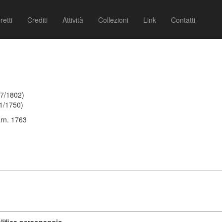
retti
Crediti
Attività
Collezioni
Link
Contatti
07/1802)
1/1750)
rn. 1763