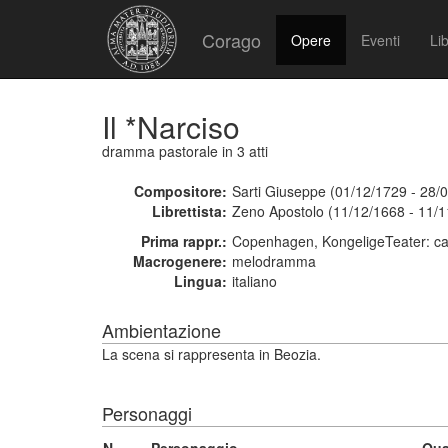
Corago
Opere
Eventi
Lib
Il *Narciso
dramma pastorale
in 3 atti
Compositore:
Sarti Giuseppe (01/12/1729 - 28/
Librettista:
Zeno Apostolo (11/12/1668 - 11/1
Prima rappr.:
Copenhagen, KongeligeTeater: ca
Macrogenere:
melodramma
Lingua:
italiano
Ambientazione
La scena si rappresenta in Beozia.
Personaggi