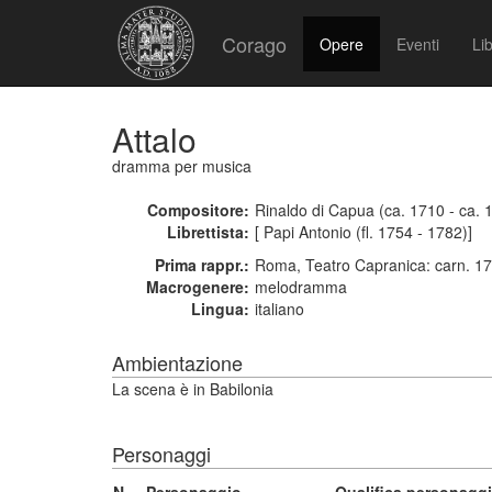
Corago
Opere
Eventi
Lib
Attalo
dramma per musica
Compositore:
Rinaldo di Capua (ca. 1710 - ca. 
Librettista:
[ Papi Antonio (fl. 1754 - 1782)]
Prima rappr.:
Roma, Teatro Capranica: carn. 1
Macrogenere:
melodramma
Lingua:
italiano
Ambientazione
La scena è in Babilonia
Personaggi