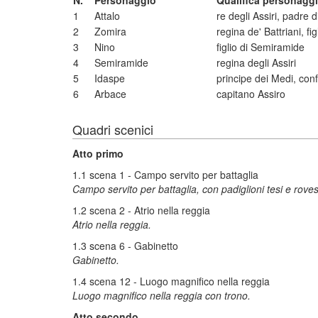
N.
Personaggio
Qualifica personagg
1
Attalo
re degli Assiri, padre d
2
Zomira
regina de' Battriani, fi
3
Nino
figlio di Semiramide
4
Semiramide
regina degli Assiri
5
Idaspe
principe dei Medi, con
6
Arbace
capitano Assiro
Quadri scenici
Atto primo
1.1 scena 1 - Campo servito per battaglia
Campo servito per battaglia, con padiglioni tesi e roves
1.2 scena 2 - Atrio nella reggia
Atrio nella reggia.
1.3 scena 6 - Gabinetto
Gabinetto.
1.4 scena 12 - Luogo magnifico nella reggia
Luogo magnifico nella reggia con trono.
Atto secondo