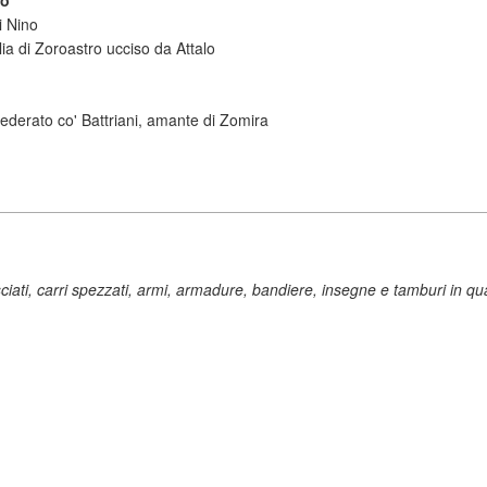
io
i Nino
glia di Zoroastro ucciso da Attalo
federato co' Battriani, amante di Zomira
ciati, carri spezzati, armi, armadure, bandiere, insegne e tamburi in qu