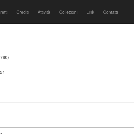
retti
Crediti
Attività
Collezioni
Link
Contatti
1780)
754