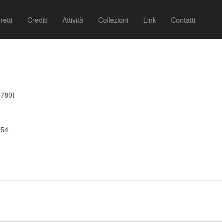
retti
Crediti
Attività
Collezioni
Link
Contatti
1780)
754