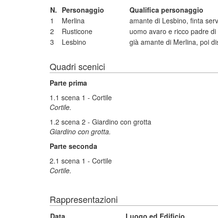
N.
Personaggio
Qualifica personaggio
1
Merlina
amante di Lesbino, finta ser
2
Rusticone
uomo avaro e ricco padre di
3
Lesbino
già amante di Merlina, poi d
Quadri scenici
Parte prima
1.1 scena 1 - Cortile
Cortile.
1.2 scena 2 - Giardino con grotta
Giardino con grotta.
Parte seconda
2.1 scena 1 - Cortile
Cortile.
Rappresentazioni
Data
Luogo ed Edificio