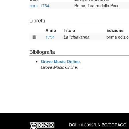
carn. 1754
Roma, Teatro della Pace
Libretti
Anno
Titolo
Edizione
1754
La *chiavarina
prima edizi
Bibliografia
Grove Music Online
:
Grove Music Online,
.
DOI:
10.6092/UNIBO/CORAGO