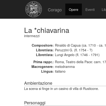
Corago
Opere
Eventi
Lib
La *chiavarina
intermezzi
Compositore:
Rinaldo di Capua (ca. 1710 - ca. 
Librettista:
Peruzzini G. (fl. 1754 - ?)
Librettista:
Lungi Angelo (fl. 1746 - 1791)
Prima rappr.:
Roma, Teatro della Pace: carn. 1
Macrogenere:
melodramma
Lingua:
italiano
Ambientazione
La scena si finge in un casino di villa di Rusticone.
Personaggi