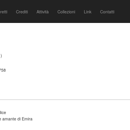
retti
Crediti
Attività
Collezioni
Link
Contatti
1)
1758
dice
e amante di Emira