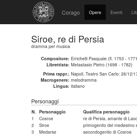
Corago
Opere
Eventi
Lib
Siroe, re di Persia
dramma per musica
Compositore:
Errichelli Pasquale (fl. 1753 - 177
Librettista:
Metastasio Pietro (1698 - 1782)
Prima rappr.:
Napoli, Teatro San Carlo: 26/12/
Macrogenere:
melodramma
Lingua:
italiano
Personaggi
N.
Personaggio
Qualifica personaggio
1
Cosroe
re di Persia, amante di Lao
2
Siroe
primogenito del medesimo 
3
Medarse
secondogenito di Cosroe