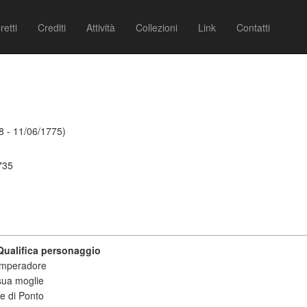
retti
Crediti
Attività
Collezioni
Link
Contatti
8 - 11/06/1775)
735
Qualifica personaggio
imperadore
sua moglie
re di Ponto