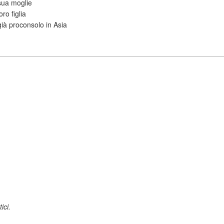
sua moglie
loro figlia
già proconsolo in Asia
ici.