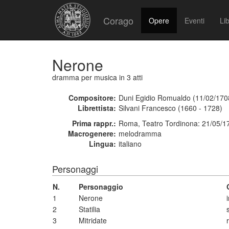
Corago
Opere
Eventi
Lib
Nerone
dramma per musica
in 3 atti
Compositore:
Duni Egidio Romualdo (11/02/170
Librettista:
Silvani Francesco (1660 - 1728)
Prima rappr.:
Roma, Teatro Tordinona: 21/05/1
Macrogenere:
melodramma
Lingua:
italiano
Personaggi
N.
Personaggio
1
Nerone
2
Statilia
3
Mitridate