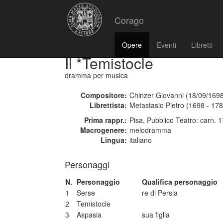
Corago
Opere
Eventi
Libretti
Il *Temistocle
dramma per musica
Compositore:
Chinzer Giovanni (18/09/1698
Librettista:
Metastasio Pietro (1698 - 17
Prima rappr.:
Pisa, Pubblico Teatro: carn. 
Macrogenere:
melodramma
Lingua:
italiano
Personaggi
N.
Personaggio
Qualifica personaggio
1
Serse
re di Persia
2
Temistocle
3
Aspasia
sua figlia