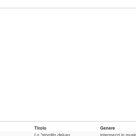
Titolo
Genere
Lo *stordito deluso
intermezzi in musi