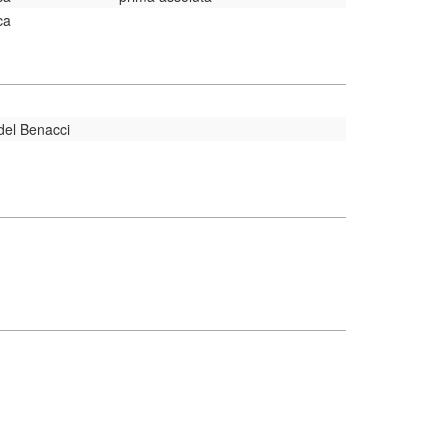
ca
del Benacci