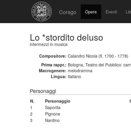
Corago
Opere
Eventi
Lib
Lo *stordito deluso
intermezzi in musica
Compositore:
Calandro Nicola (fl. 1700 - 1778)
Prima rappr.:
Bologna, Teatro del Pubblico: car
Macrogenere:
melodramma
Lingua:
italiano
Personaggi
N.
Personaggio
1
Saporita
2
Pignone
3
Nardino