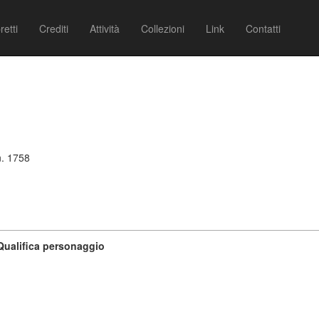
retti
Crediti
Attività
Collezioni
Link
Contatti
n. 1758
Qualifica personaggio