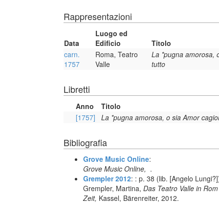
Rappresentazioni
Luogo ed
Data
Edificio
Titolo
carn.
Roma, Teatro
La *pugna amorosa, o
1757
Valle
tutto
Libretti
Anno
Titolo
[1757]
La *pugna amorosa, o sia Amor cagion
Bibliografia
Grove Music Online
:
Grove Music Online,
.
Grempler 2012
: : p. 38 (lib. [Angelo Lungi?]
Grempler, Martina,
Das Teatro Valle in Rom
Zeit,
Kassel, Bärenreiter, 2012.