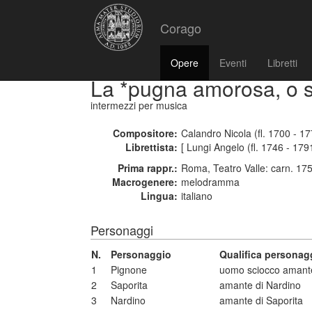
Corago
Opere
Eventi
Libretti
La *pugna amorosa, o s
intermezzi per musica
Compositore:
Calandro Nicola (fl. 1700 - 1
Librettista:
[ Lungi Angelo (fl. 1746 - 179
Prima rappr.:
Roma, Teatro Valle: carn. 17
Macrogenere:
melodramma
Lingua:
italiano
Personaggi
N.
Personaggio
Qualifica personag
1
Pignone
uomo sciocco amante
2
Saporita
amante di Nardino
3
Nardino
amante di Saporita