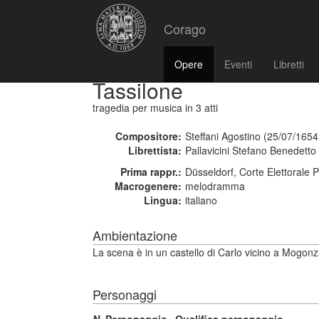
Corago
Opere
Eventi
Libretti
Tassilone
tragedia per musica
in 3 atti
Compositore:
Steffani Agostino (25/07/1654
Librettista:
Pallavicini Stefano Benedetto
Prima rappr.:
Düsseldorf, Corte Elettorale 
Macrogenere:
melodramma
Lingua:
italiano
Ambientazione
La scena è in un castello di Carlo vicino a Mogonza
Personaggi