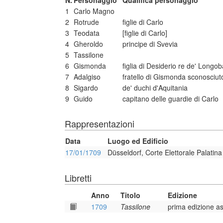
N.
Personaggio
Qualifica personaggio
1
Carlo Magno
2
Rotrude
figlie di Carlo
3
Teodata
[figlie di Carlo]
4
Gheroldo
principe di Svevia
5
Tassilone
6
Gismonda
figlia di Desiderio re de' Longob
7
Adalgiso
fratello di Gismonda sconosciu
8
Sigardo
de' duchi d'Aquitania
9
Guido
capitano delle guardie di Carlo
Rappresentazioni
Data
Luogo ed Edificio
17/01/1709
Düsseldorf, Corte Elettorale Palatina
Libretti
Anno
Titolo
Edizione
1709
Tassilone
prima edizione as