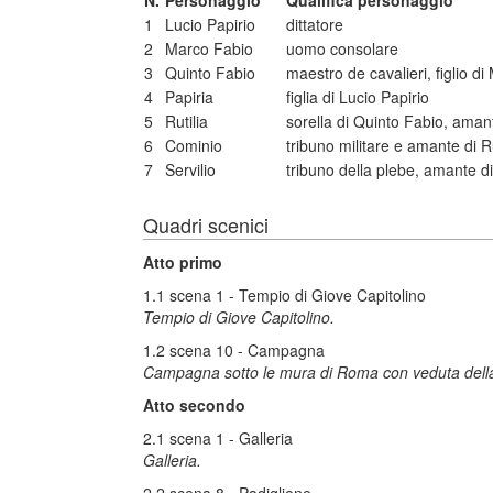
N.
Personaggio
Qualifica personaggio
1
Lucio Papirio
dittatore
2
Marco Fabio
uomo consolare
3
Quinto Fabio
maestro de cavalieri, figlio d
4
Papiria
figlia di Lucio Papirio
5
Rutilia
sorella di Quinto Fabio, aman
6
Cominio
tribuno militare e amante di Ru
7
Servilio
tribuno della plebe, amante di
Quadri scenici
Atto primo
1.1 scena 1 - Tempio di Giove Capitolino
Tempio di Giove Capitolino.
1.2 scena 10 - Campagna
Campagna sotto le mura di Roma con veduta della p
Atto secondo
2.1 scena 1 - Galleria
Galleria.