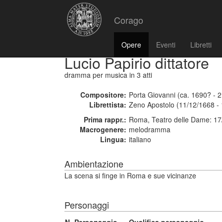
Corago
Opere
Eventi
Libretti
Lucio Papirio dittatore
dramma per musica
in 3 atti
Compositore:
Porta Giovanni (ca. 1690? - 
Librettista:
Zeno Apostolo (11/12/1668 -
Prima rappr.:
Roma, Teatro delle Dame: 17
Macrogenere:
melodramma
Lingua:
italiano
Ambientazione
La scena si finge in Roma e sue vicinanze
Personaggi