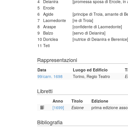
4
Deianira
[promessa sposa di Ercole, in
5
Ercole
6
Agide
[principe di Troia, amante di B
7
Laomedonte
[re di Troia]
8
Araspe
[confidente di Laomedonte]
9
Balzo
[servo di Deianira]
10
Doriclea
[nutrice di Deianira e Berenice
11
Teti
Rappresentazioni
Data
Luogo ed Edificio
T
99/carn. 1698
Torino, Regio Teatro
E
Libretti
Anno
Titolo
Edizione
[1699]
Esione
prima edizione asso
Bibliografia