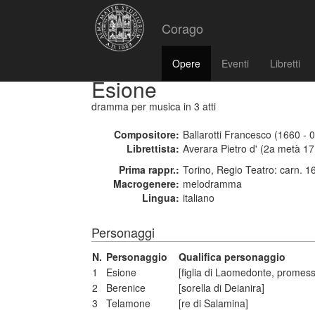
Corago
Opere
Eventi
Libretti
Esione
dramma per musica
in 3 atti
Compositore:
Ballarotti Francesco (1660 - 
Librettista:
Averara Pietro d' (2a metà 17
Prima rappr.:
Torino, Regio Teatro: carn. 1
Macrogenere:
melodramma
Lingua:
italiano
Personaggi
N.
Personaggio
Qualifica personaggio
1
Esione
[figlia di Laomedonte, promes
2
Berenice
[sorella di Deianira]
3
Telamone
[re di Salamina]