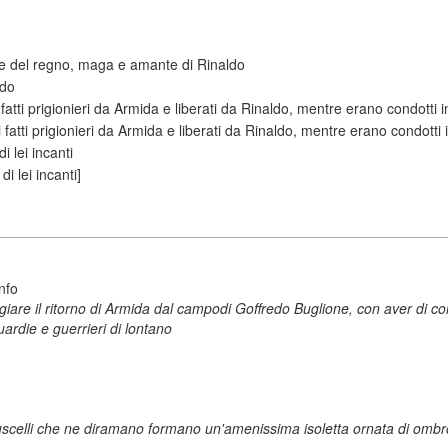
ede del regno, maga e amante di Rinaldo
edo
i fatti prigionieri da Armida e liberati da Rinaldo, mentre erano condotti i
ti fatti prigionieri da Armida e liberati da Rinaldo, mentre erano condotti i
i lei incanti
i lei incanti]
nfo
e il ritorno di Armida dal campodi Goffredo Buglione, con aver di colà, con
uardie e guerrieri di lontano
scelli che ne diramano formano un'amenissima isoletta ornata di ombrosi 