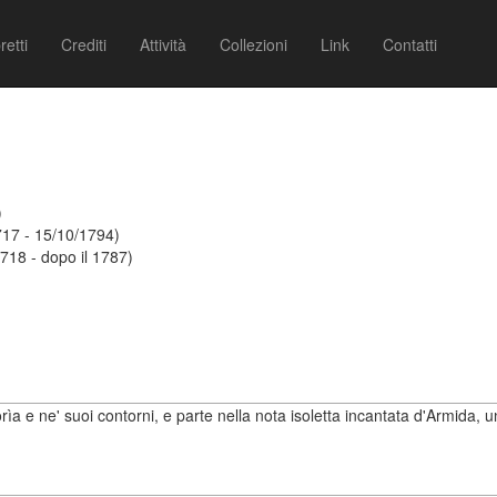
retti
Crediti
Attività
Collezioni
Link
Contatti
)
17 - 15/10/1794)
718 - dopo il 1787)
 e ne' suoi contorni, e parte nella nota isoletta incantata d'Armida, un