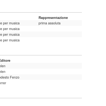
Rappresentazione
le per musica
prima assoluta
le per musica
le per musica
le per musica
ditore
elen
elen
odesto Fenzo
rrer