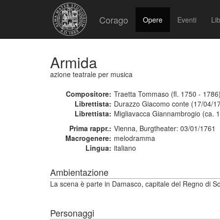
Corago
Opere
Eventi
Lib
Armida
azione teatrale per musica
Compositore:
Traetta Tommaso (fl. 1750 - 1786
Librettista:
Durazzo Giacomo conte (17/04/17
Librettista:
Migliavacca Giannambrogio (ca. 1
Prima rappr.:
Vienna, Burgtheater: 03/01/1761
Macrogenere:
melodramma
Lingua:
italiano
Ambientazione
La scena è parte in Damasco, capitale del Regno di Sorìa
Personaggi