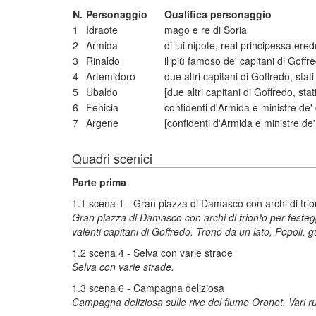
N.
Personaggio
Qualifica personaggio
1
Idraote
mago e re di Soria
2
Armida
di lui nipote, real principessa er
3
Rinaldo
il più famoso de' capitani di Goffr
4
Artemidoro
due altri capitani di Goffredo, stat
5
Ubaldo
[due altri capitani di Goffredo, sta
6
Fenicia
confidenti d'Armida e ministre de' d
7
Argene
[confidenti d'Armida e ministre de' d
Quadri scenici
Parte prima
1.1 scena 1 - Gran piazza di Damasco con archi di trio
Gran piazza di Damasco con archi di trionfo per festeggiar
valenti capitani di Goffredo. Trono da un lato, Popoli, g
1.2 scena 4 - Selva con varie strade
Selva con varie strade.
1.3 scena 6 - Campagna deliziosa
Campagna deliziosa sulle rive del fiume Oronet. Vari ru