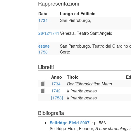
Rappresentazioni
Data
Luogo ed Edificio
1734
San Pietroburgo,
26/12/1741
Venezia, Teatro Sant'Angelo
estate
San Pietroburgo, Teatro del Giardino d
1758
Corte
Libretti
Anno
Titolo
Ed
1734
Der *Eifersüchtige Mann
1742
Il *marito geloso
[1758]
Il *marito geloso
Bibliografia
Selfridge-Field 2007
: : p. 586
Selfridge-Field, Eleanor,
A new chronology o