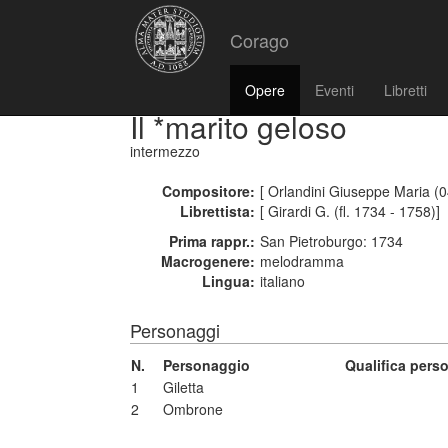
Corago
Opere
Eventi
Libretti
Il *marito geloso
intermezzo
Compositore:
[ Orlandini Giuseppe Maria (
Librettista:
[ Girardi G. (fl. 1734 - 1758)]
Prima rappr.:
San Pietroburgo: 1734
Macrogenere:
melodramma
Lingua:
italiano
Personaggi
N.
Personaggio
Qualifica pers
1
Giletta
2
Ombrone