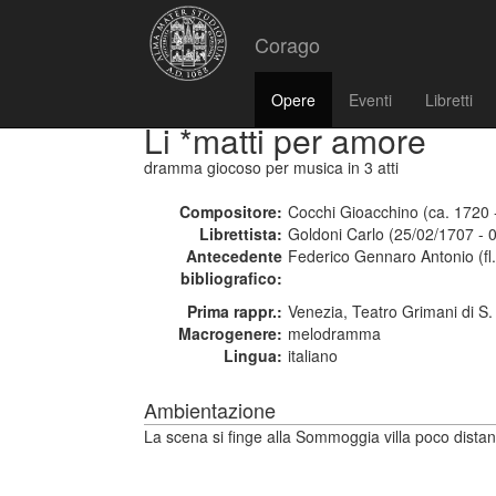
Corago
Opere
Eventi
Libretti
Li *matti per amore
dramma giocoso per musica
in 3 atti
Compositore:
Cocchi Gioacchino (ca. 1720 -
Librettista:
Goldoni Carlo (25/02/1707 - 
Antecedente
Federico Gennaro Antonio (fl
bibliografico:
Prima rappr.:
Venezia, Teatro Grimani di S
Macrogenere:
melodramma
Lingua:
italiano
Ambientazione
La scena si finge alla Sommoggia villa poco distant