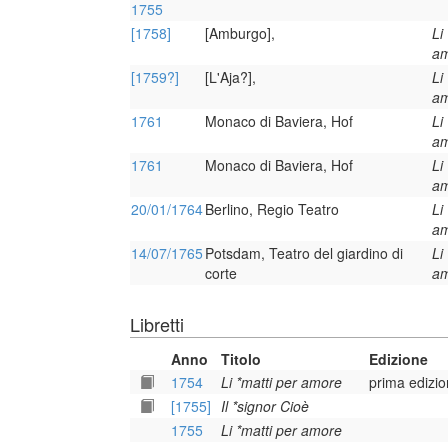
1755
[1758]
[Amburgo],
Li
a
[1759?]
[L'Aja?],
Li
a
1761
Monaco di Baviera, Hof
Li
a
1761
Monaco di Baviera, Hof
Li
a
20/01/1764
Berlino, Regio Teatro
Li
a
14/07/1765
Potsdam, Teatro del giardino di
Li
corte
a
Libretti
Anno
Titolo
Edizione
1754
Li *matti per amore
prima edizio
[1755]
Il *signor Cioè
1755
Li *matti per amore