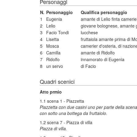
Personaggi
N.
Personaggio
Qualifica personaggio
1
Eugenia
amante di Lelio finta camerier
2
Lelio
giovane bolognese, amante gi
3
Facio Tondi
lucchese
4
Lisetta
fruttaiola amante prima di Mo
5
Mosca
camerier d'osteria, di nazio
6
Camilla
amante di Ridolfo
7
Ridolfo
innamorato di Eugenia
8
un servo
di Facio
Quadri scenici
Atto prmio
1.1 scena 1 - Piazzetta
Piazzetta con due casini uno per parte della scena 
con sotto una bottega da fruttaiolo.
1.2 scena 7 - Piazza di villa
Piazza di villa.