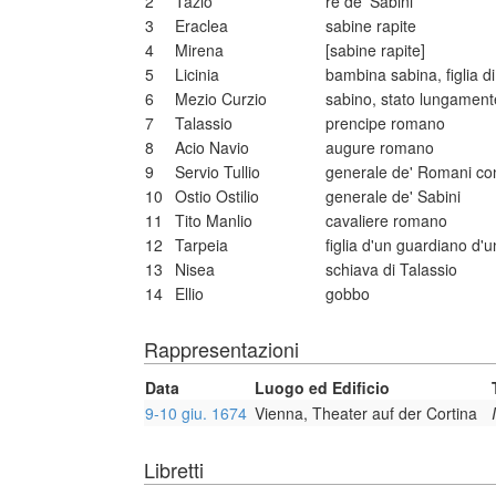
2
Tazio
re de' Sabini
3
Eraclea
sabine rapite
4
Mirena
[sabine rapite]
5
Licinia
bambina sabina, figlia d
6
Mezio Curzio
sabino, stato lungamente
7
Talassio
prencipe romano
8
Acio Navio
augure romano
9
Servio Tullio
generale de' Romani con
10
Ostio Ostilio
generale de' Sabini
11
Tito Manlio
cavaliere romano
12
Tarpeia
figlia d'un guardiano d'
13
Nisea
schiava di Talassio
14
Ellio
gobbo
Rappresentazioni
Data
Luogo ed Edificio
9-10 giu. 1674
Vienna, Theater auf der Cortina
Libretti