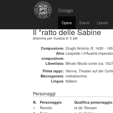
Corago
Opere
Eventi
Libretti
Il *ratto delle Sabine
dramma per musica
in 3 atti
Compositore:
Draghi Antonio (fl. 1655 - 165
Altro
Leopoldo I d'Austria imperat
compositore:
Librettista:
Minato Nicolò conte (ca. 162
Prima rappr.:
Vienna, Theater auf der Corti
Macrogenere:
melodramma
Lingua:
italiano
Personaggi
N.
Personaggio
Qualifica personaggio
1
Romolo
re de' Romani