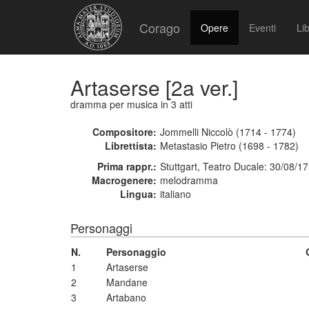
Corago
Opere
Eventi
Lib
Artaserse [2a ver.]
dramma per musica
in 3 atti
Compositore:
Jommelli Niccolò (1714 - 1774)
Librettista:
Metastasio Pietro (1698 - 1782)
Prima rappr.:
Stuttgart, Teatro Ducale: 30/08/1
Macrogenere:
melodramma
Lingua:
italiano
Personaggi
N.
Personaggio
1
Artaserse
2
Mandane
3
Artabano