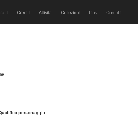
retti
Crediti
Attività
Collezioni
Link
Contatti
756
Qualifica personaggio