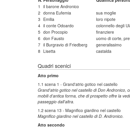
N.
Personaggio
Qualifica person
1
il barone Andronico
2
donna Eufemia
sua moglie
3
Emilia
loro nipote
4
il conte Odoardo
colonnello degli U
5
don Procopio
finanziere
6
don Fausto
uomo di corte, pre
7
il Burgravio di Friedberg
generalissimo
8
Lisetta
castalda
Quadri scenici
Atto primo
1.1 scena 1 - Grand'atrio gotico nel castello
Grand'atrio gotico nel castello di Don Andronico, co
mobili d'antica forma, che di prospetto offre la ve
passeggio dall'altra.
1.2 scena 13 - Magnifico giardino nel castello
Magnifico giardino nel castello di D. Andronico.
Atto secondo