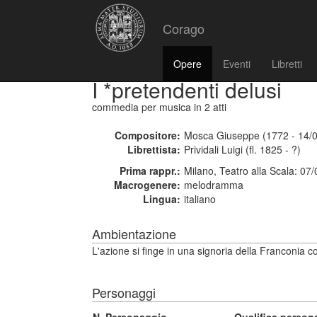
Corago
Opere
Eventi
Libretti
I *pretendenti delusi
commedia per musica
in 2 atti
Compositore:
Mosca Giuseppe (1772 - 14/
Librettista:
Prividali Luigi (fl. 1825 - ?)
Prima rappr.:
Milano, Teatro alla Scala: 07
Macrogenere:
melodramma
Lingua:
italiano
Ambientazione
L'azione si finge in una signoria della Franconia 
Personaggi