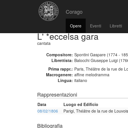
Corago
Opere
Eventi
Libretti
L' *eccelsa gara
cantata
Compositore:
Spontini Gaspare (1774 - 185
Librettista:
Balocchi Giuseppe Luigi (176
Prima rappr.:
Paris, Théâtre de la rue de L
Macrogenere:
affine melodramma
Lingua:
italiano
Rappresentazioni
Data
Luogo ed Edificio
08/02/1806
Parigi, Théâtre de la rue de Louvoi
Bibliografia