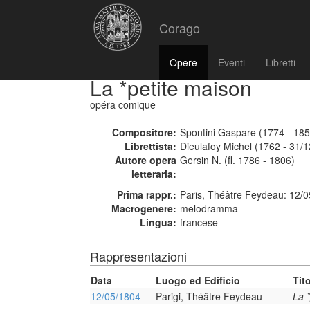
Corago
Opere
Eventi
Libretti
La *petite maison
opéra comique
Compositore:
Spontini Gaspare (1774 - 185
Librettista:
Dieulafoy Michel (1762 - 31/
Autore opera
Gersin N. (fl. 1786 - 1806)
letteraria:
Prima rappr.:
Paris, Théâtre Feydeau: 12/
Macrogenere:
melodramma
Lingua:
francese
Rappresentazioni
Data
Luogo ed Edificio
Tit
12/05/1804
Parigi, Théâtre Feydeau
La 