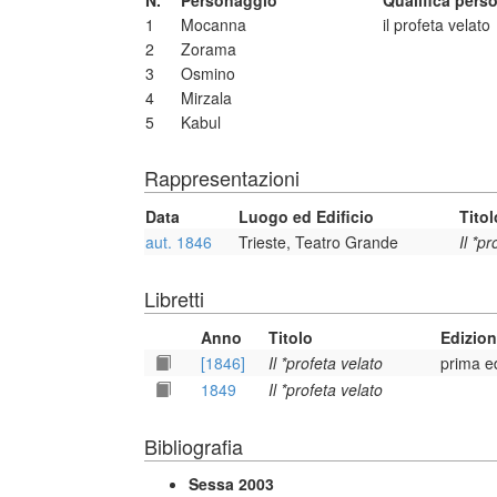
N.
Personaggio
Qualifica pers
1
Mocanna
il profeta velato
2
Zorama
3
Osmino
4
Mirzala
5
Kabul
Rappresentazioni
Data
Luogo ed Edificio
Titol
aut. 1846
Trieste, Teatro Grande
Il *p
Libretti
Anno
Titolo
Edizio
[1846]
Il *profeta velato
prima e
1849
Il *profeta velato
Bibliografia
Sessa 2003