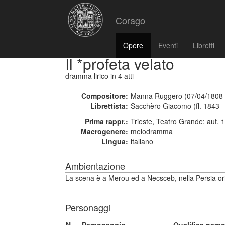
Corago
Opere
Eventi
Libretti
Il *profeta velato
dramma lirico
in 4 atti
Compositore:
Manna Ruggero (07/04/1808 
Librettista:
Sacchèro Giacomo (fl. 1843 -
Prima rappr.:
Trieste, Teatro Grande: aut. 
Macrogenere:
melodramma
Lingua:
italiano
Ambientazione
La scena è a Merou ed a Necsceb, nella Persia orie
Personaggi